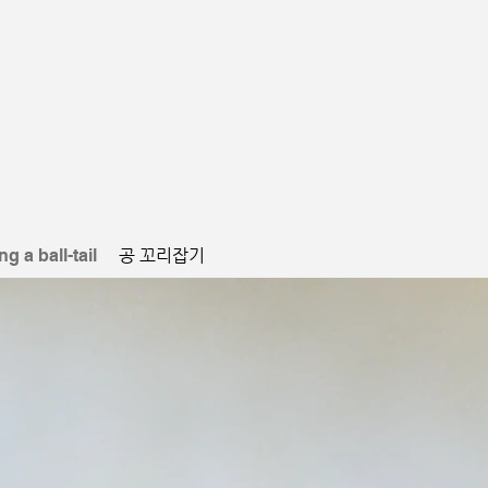
g a ball-tail
공 꼬리잡기